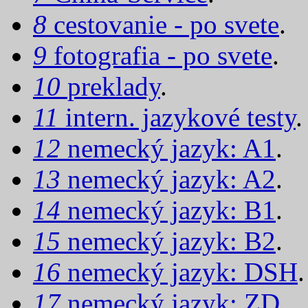
8
cestovanie - po svete
.
9
fotografia - po svete
.
10
preklady
.
11
intern. jazykové testy
.
12
nemecký jazyk: A1
.
13
nemecký jazyk: A2
.
14
nemecký jazyk: B1
.
15
nemecký jazyk: B2
.
16
nemecký jazyk: DSH
.
17
nemecký jazyk: ZD
.