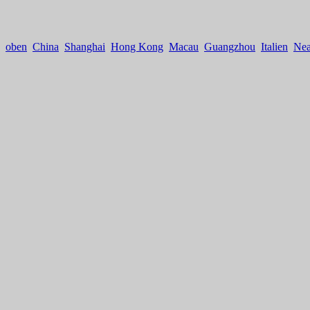
oben
China
Shanghai
Hong Kong
Macau
Guangzhou
Italien
Nea