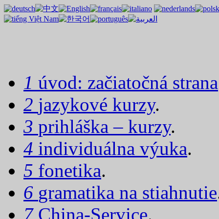
1
úvod: začiatočná strana
2
jazykové kurzy
.
3
prihláška – kurzy
.
4
individuálna výuka
.
5
fonetika
.
6
gramatika na stiahnutie
7
China-Service
.