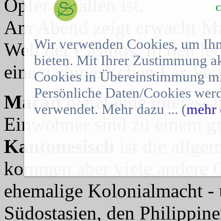
Opfer gefallen ist.
C
Am Abend zeigt erwacht Mac
Wir verwenden Cookies, um Ihn
Welt der Casinos. In den let
bieten. Mit Ihrer Zustimmung a
einem chinesischen Las Veg
Cookies in Übereinstimmung mit
Persönliche Daten/Cookies werd
Macau
bietet eine interes
verwendet. Mehr dazu ... (
mehr 
Einwohner sind zu einem gr
Kantonesisch
ist die allg
kommen aber viele andere G
ehemalige Kolonialmacht -
Südostasien, den Philippin