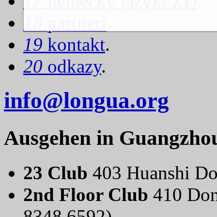
17
nemecký jazyk: ZD
.
18
partneri
.
19
kontakt
.
20
odkazy
.
info@longua.org
Ausgehen in Guangzho
23 Club
403 Huanshi Do
2nd Floor Club
410 Don
8348 6592)