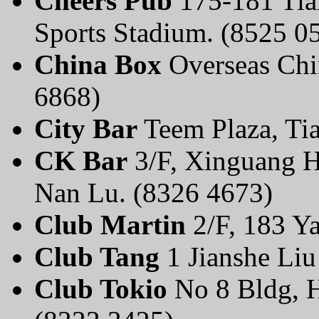
Cheers Pub
175-181 Tia
Sports Stadium. (8525 0
China Box
Overseas Chin
6868)
City Bar
Teem Plaza, Ti
CK Bar
3/F, Xinguang H
Nan Lu. (8326 4673)
Club Martin
2/F, 183 Ya
Club Tang
1 Jianshe Li
Club Tokio
No 8 Bldg, H