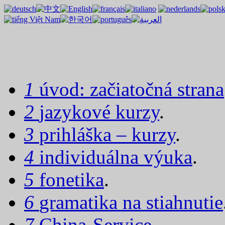
1
úvod: začiatočná strana
2
jazykové kurzy
.
3
prihláška – kurzy
.
4
individuálna výuka
.
5
fonetika
.
6
gramatika na stiahnutie
7
China-Service
.