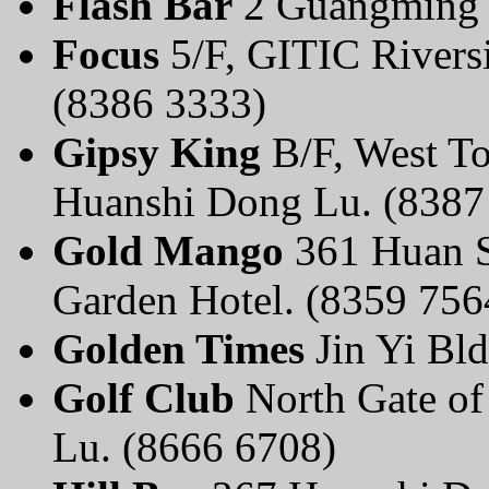
Flash Bar
2 Guangming 
Focus
5/F, GITIC Rivers
(8386 3333)
Gipsy King
B/F, West To
Huanshi Dong Lu. (8387
Gold Mango
361 Huan S
Garden Hotel. (8359 756
Golden Times
Jin Yi Bl
Golf Club
North Gate of
Lu. (8666 6708)