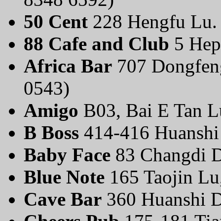
50 Cent
228 Hengfu Lu.
88 Cafe and Club
5 Hep
Africa Bar
707 Dongfeng
0543)
Amigo
B03, Bai E Tan Lu
B Boss
414-416 Huanshi
Baby Face
83 Changdi D
Blue Note
165 Taojin Lu,
Cave Bar
360 Huanshi D