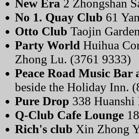
New Era
2 Zhongshan Sa
No 1. Quay Club
61 Yan
Otto Club
Taojin Garde
Party World
Huihua Com
Zhong Lu. (3761 9333)
Peace Road Music Bar 
beside the Holiday Inn. 
Pure Drop
338 Huanshi 
Q-Club Cafe Lounge
18
Rich's club
Xin Zhong Y