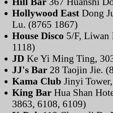
Hill Bar
367 Huanshi Do
Hollywood East
Dong Ju
Lu. (8765 1867)
House Disco
5/F, Liwan 
1118)
JD
Ke Yi Ming Ting, 30
JJ's Bar
28 Taojin Jie. 
Kama Club
Jinyi Tower
King Bar
Hua Shan Hote
3863, 6108, 6109)