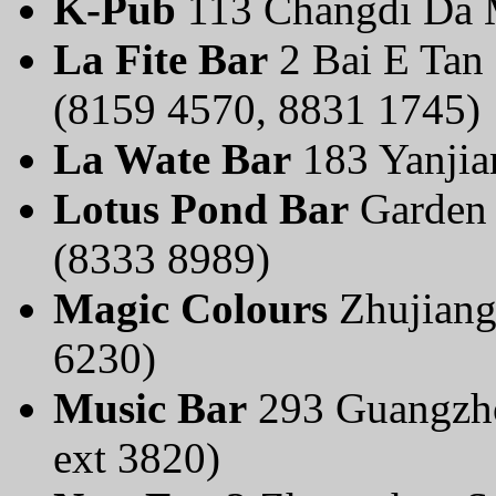
K-Pub
113 Changdi Da M
La Fite Bar
2 Bai E Tan 
(8159 4570, 8831 1745)
La Wate Bar
183 Yanjia
Lotus Pond Bar
Garden 
(8333 8989)
Magic Colours
Zhujiang
6230)
Music Bar
293 Guangzho
ext 3820)