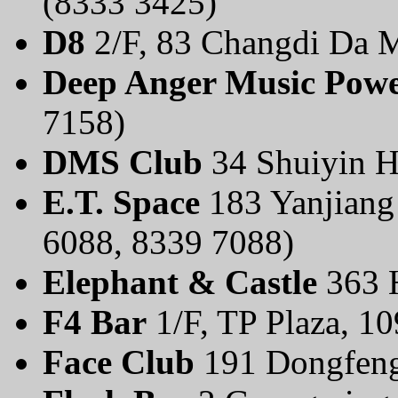
(8333 3425)
D8
2/F, 83 Changdi Da M
Deep Anger Music Pow
7158)
DMS Club
34 Shuiyin H
E.T. Space
183 Yanjiang 
6088, 8339 7088)
Elephant & Castle
363 H
F4 Bar
1/F, TP Plaza, 1
Face Club
191 Dongfeng