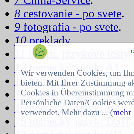
8
cestovanie - po svete
.
9
fotografia - po svete
.
10
preklady
.
11
intern. jazykové testy
.
C
12
nemecký jazyk: A1
.
Wir verwenden Cookies, um Ihn
13
nemecký jazyk: A2
.
bieten. Mit Ihrer Zustimmung a
14
nemecký jazyk: B1
.
Cookies in Übereinstimmung mit
Persönliche Daten/Cookies werd
15
nemecký jazyk: B2
.
verwendet. Mehr dazu ... (
mehr 
16
nemecký jazyk: DSH
.