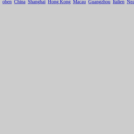
oben
China
Shanghai
Hong Kong
Macau
Guangzhou
Italien
Nea