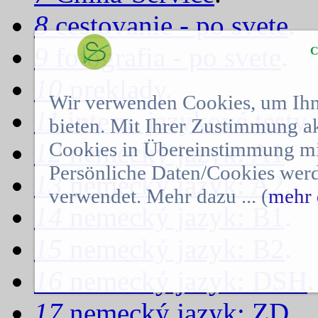
8
cestovanie - po svete
.
9
fotografia - po svete
.
C
10
preklady
.
Wir verwenden Cookies, um Ihn
11
intern. jazykové testy
.
bieten. Mit Ihrer Zustimmung a
Cookies in Übereinstimmung mit
12
nemecký jazyk: A1
.
Persönliche Daten/Cookies werd
13
nemecký jazyk: A2
.
verwendet. Mehr dazu ... (
mehr 
14
nemecký jazyk: B1
.
15
nemecký jazyk: B2
.
16
nemecký jazyk: DSH
.
17
nemecký jazyk: ZD
.