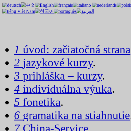
1
úvod: začiatočná strana
2
jazykové kurzy
.
3
prihláška – kurzy
.
4
individuálna výuka
.
5
fonetika
.
6
gramatika na stiahnutie
7
China-Service
.